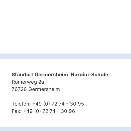
Dokumentation
Der Berater erstellt eine Dokumentation für das
FBZ und gibt die gewonnenen Informationen an
die anfragende Schule weiter.
Standort Germersheim: Nardini-Schule
Römerweg 2a
76726 Germersheim
Telefon: +49 (0) 72 74 - 30 95
Fax: +49 (0) 72 74 - 30 96