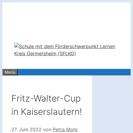
Zum
Standort Germersheim: Nardini-Schule
Inhalt
Römerweg 2a | 76726 Germersheim
springen
Telefon:
E-Mail:
+49 (0) 72 74 – 30 95
info@sflkg.de
Menü
Fritz-Walter-Cup
in Kaiserslautern!
27. Juni 2022
von
Petra Mohr