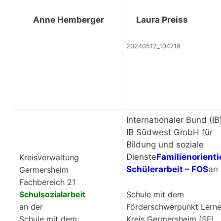
Anne Hemberger
Laura Preiss
20240512_104718
Internationaler Bund (IB
IB Südwest GmbH für
Bildung und soziale
Dienste
Familienorienti
Kreisverwaltung
Schülerarbeit – FOS
an 
Germersheim
Fachbereich 21
Schule mit dem
Schulsozialarbeit
Förderschwerpunkt Lern
an der
Kreis Germersheim (SFL
Schule mit dem